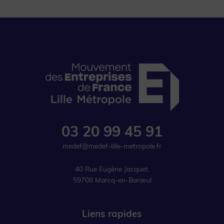
t
k
t
a
e
u
g
d
b
r
i
e
a
n
m
03 20 99 45 91
medef@medef-lille-metropole.fr
40 Rue Eugène Jacquet,
59708 Marcq-en-Barœul
Liens rapides